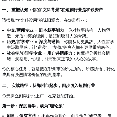
一、 重塑认知：你的“文科背景”在短剧行业是稀缺资产
请摆脱“学文科没用”的陈旧观念。在短剧行业：
中文/新闻专业
=
剧本叙事能力
：你对故事结构、人物塑
造、矛盾冲突的理解，是短剧吸引人的骨架。
历史/哲学专业
=
深度与逻辑
：你能从历史典故、人性哲学
中汲取灵感，让“逆袭”、“复仇”等爽点拥有更厚重的底色。
社会学/心理学专业
=
用户共情能力
：你懂得分析社会情
绪，洞察用户心理，能写出真正“戳中人心的故事。
你的核心任务，就是把在鄂州市的所见所闻、所感所悟，转化
成具有强烈情绪价值的短剧剧本。
二、 实战路径：从鄂州市起步，四步切入短剧行业
你无需立刻奔赴北上广，在家就能开始。
第一步：深度自学，成为“理论派”
刷剧，但有方法：
不再作为观众，而是作为“研究者”。每