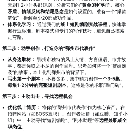
天刷1-2小时头部短剧，分析它们的
“黄金3秒”钩子、核心
矛盾、情绪反转和结尾悬念
是如何设置的。准备一个“爆款
笔记”，拆解至少20部成功作品。
体系化学习：
通过我们的
线上短剧编剧实战课程
，快速掌
握行业标准、剧本格式和专门的写作技巧，避免自己摸索
走弯路。
第二步：动手创作，打造你的“鄂州市代表作”
从身边取材：
鄂州市独特的风土人情、方言俚语、市井故
事，都是你取之不尽的创作宝库。思考如何将一个“赘婿逆
袭”的故事，本土化到鄂州市的背景下。
写出第一个剧本：
不要贪多，集中精力创作一个
3-5集、
每集1-2分钟的完整短剧剧本
。这将是你的求职“敲门砖”。
第三步：主动出击，寻找远程机会
优化线上简历：
将你的“鄂州市代表作”作为核心资产。在
招聘网站（如BOSS直聘）、创作者社群（如豆瓣、知乎小
组）中，主动寻找“短剧编剧”、“剧本助理”等
远程兼职或全
职岗位
。